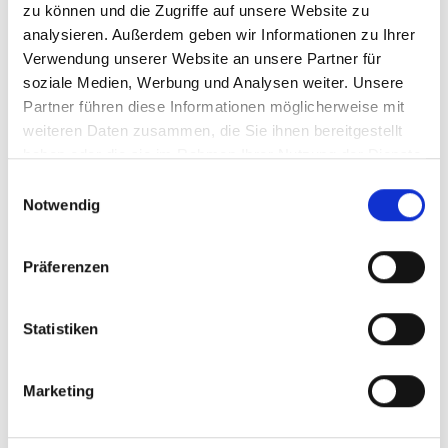
„Bienen-Projekt“ im Kindergarten
zu können und die Zugriffe auf unsere Website zu
Rückweiler
analysieren. Außerdem geben wir Informationen zu Ihrer
Verwendung unserer Website an unsere Partner für
geschrieben von
Lutz Altekrüger
soziale Medien, Werbung und Analysen weiter. Unsere
Partner führen diese Informationen möglicherweise mit
weiteren Daten zusammen, die Sie ihnen bereitgestellt
haben oder die sie im Rahmen Ihrer Nutzung der Dienste
gesammelt haben.
Einwilligungsauswahl
Notwendig
Präferenzen
Statistiken
Publiziert in
Pressespiegel
Marketing
Schreiben Sie den ersten Kommentar!
weiterlesen
...