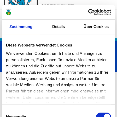
info@rueckweiler.de
Zustimmung
Details
Über Cookies
Diese Webseite verwendet Cookies
Es wird gesucht,...
Wir verwenden Cookies, um Inhalte und Anzeigen zu
personalisieren, Funktionen für soziale Medien anbieten
Startseite
Aktuelles
Es wird gesucht,...
zu können und die Zugriffe auf unsere Website zu
analysieren. Außerdem geben wir Informationen zu Ihrer
Verwendung unserer Website an unsere Partner für
soziale Medien, Werbung und Analysen weiter. Unsere
Partner führen diese Informationen möglicherweise mit
weiteren Daten zusammen, die Sie ihnen bereitgestellt
haben oder die sie im Rahmen Ihrer Nutzung der Dienste
Es wird gesucht,... (0)
gesammelt haben.
Einwilligungsauswahl
Notwendig