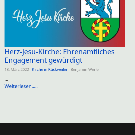
Herz-Jesu-Kirche: Ehrenamtliches
Engagement gewürdigt
13. März 2022
Kirche in Rückweiler
Benjamin Werle
...
Weiterlesen,....