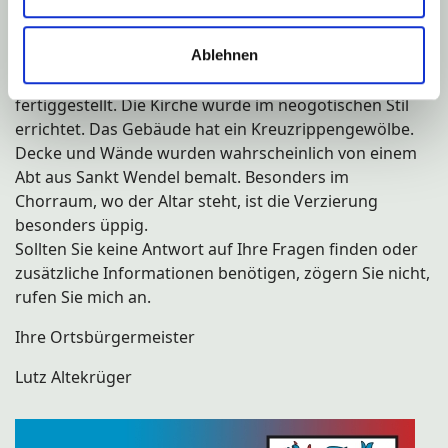
im Jahr 1907 wurde der Grundstein gelegt. Die
Einwohner von Hahnweiler, Rohrbach und Rückweiler
Ablehnen
lieferten Steine und Sand aus heimischen Bürchen zur
Baustelle. Das Gotteshaus wurde im September 1908
fertiggestellt. Die Kirche wurde im neogotischen Stil
errichtet. Das Gebäude hat ein Kreuzrippengewölbe.
Decke und Wände wurden wahrscheinlich von einem
Abt aus Sankt Wendel bemalt. Besonders im
Chorraum, wo der Altar steht, ist die Verzierung
besonders üppig.
Sollten Sie keine Antwort auf Ihre Fragen finden oder
zusätzliche Informationen benötigen, zögern Sie nicht,
rufen Sie mich an.
Ihre Ortsbürgermeister
Lutz Altekrüger