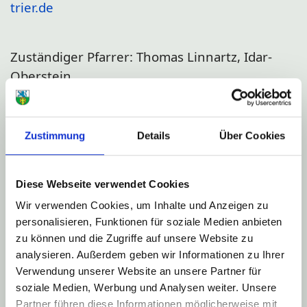
trier.de
Zuständiger Pfarrer: Thomas Linnartz, Idar-
Oberstein
Gemeindereferentin: Agnes Kutscher
Zustimmung
Details
Über Cookies
Homepage:
Pastoraler Raum Idar-Oberstein
Diese Webseite verwendet Cookies
Die evangelische Kirche
Wir verwenden Cookies, um Inhalte und Anzeigen zu
Die evangelische Kirchengemeinde Berschweiler ist für
personalisieren, Funktionen für soziale Medien anbieten
die Betreuung von Rückweiler zuständig.
zu können und die Zugriffe auf unsere Website zu
analysieren. Außerdem geben wir Informationen zu Ihrer
Kontakt:
Verwendung unserer Website an unsere Partner für
Evangelische Kirchengemeinde,
soziale Medien, Werbung und Analysen weiter. Unsere
Kirchstraße 12,
Partner führen diese Informationen möglicherweise mit