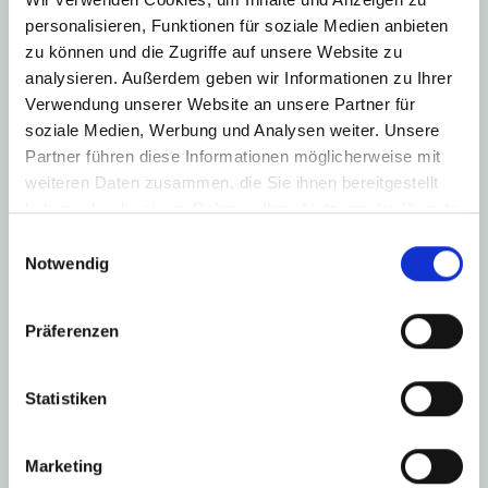
personalisieren, Funktionen für soziale Medien anbieten
Nachwuchs im Ort
zu können und die Zugriffe auf unsere Website zu
analysieren. Außerdem geben wir Informationen zu Ihrer
03. Mai 2026
Geburten & Jubilare in Rückweiler
Benjamin Werle
Verwendung unserer Website an unsere Partner für
...
soziale Medien, Werbung und Analysen weiter. Unsere
Read More
Partner führen diese Informationen möglicherweise mit
weiteren Daten zusammen, die Sie ihnen bereitgestellt
haben oder die sie im Rahmen Ihrer Nutzung der Dienste
gesammelt haben.
Einwilligungsauswahl
Notwendig
Präferenzen
Statistiken
Nachwuchs in Rückweiler
17. Januar 2026
Geburten & Jubilare in Rückweiler
Benjamin Werle
Marketing
...