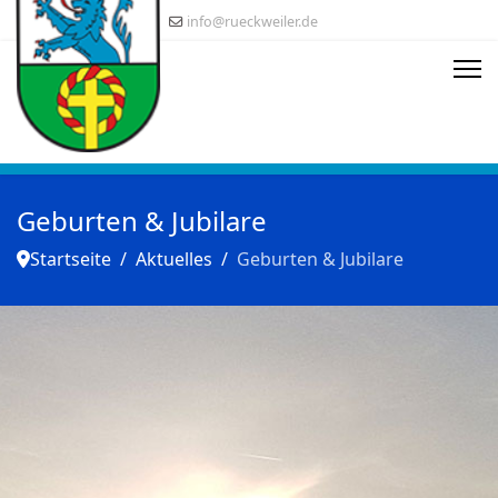
info@rueckweiler.de
Geburten & Jubilare
Startseite
Aktuelles
Geburten & Jubilare