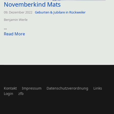
Novemberkind Mats
09. Dezember 2022
Geburten & Jubilare in Rückweiler
Benjamin Werle
...
Read More
Kontakt
Impressum
Datenschutzverordnung
Links
Login
zfb