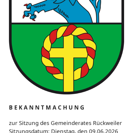
B E K A N N T M A C H U N G
zur Sitzung des Gemeinderates Rückweiler
Sitzungsdatum: Dienstag, den 09.06.2026