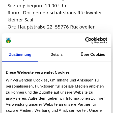
Sitzungsbeginn: 19:00 Uhr
Raum: Dorfgemeinschaftshaus Rückweiler,
kleiner Saal
Ort: Hauptstraße 22, 55776 Rückweiler
Tagesordnung
Zustimmung
Details
Über Cookies
ÖFFENTLICHER TEIL:
1. Einwohnerfragestunde
2. Beschluss Antrag Verbandsgemeinde
Diese Webseite verwendet Cookies
zum Aufstellen eines Bebauungsplans für
Wir verwenden Cookies, um Inhalte und Anzeigen zu
personalisieren, Funktionen für soziale Medien anbieten
das Feuerwehrgerätehaus in Rückweiler
zu können und die Zugriffe auf unsere Website zu
analysieren. Außerdem geben wir Informationen zu Ihrer
3. Beschluss Abrundungssatzung
Verwendung unserer Website an unsere Partner für
"Freisener Straße"
soziale Medien, Werbung und Analysen weiter. Unsere