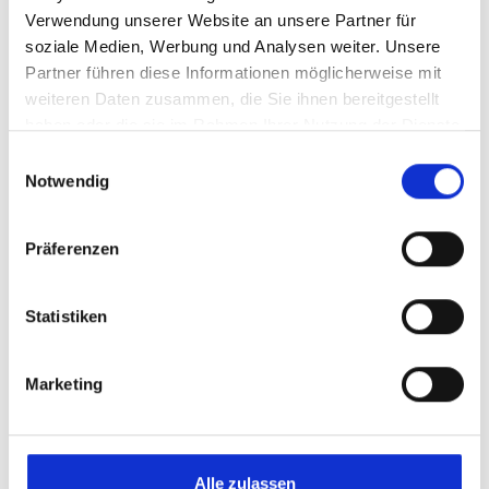
Verwendung unserer Website an unsere Partner für
soziale Medien, Werbung und Analysen weiter. Unsere
Partner führen diese Informationen möglicherweise mit
weiteren Daten zusammen, die Sie ihnen bereitgestellt
Picknick FFw
haben oder die sie im Rahmen Ihrer Nutzung der Dienste
gesammelt haben.
Einwilligungsauswahl
Notwendig
Kalender
Terminplan Dorfgeschehen
Datum
22.08.2026
09:00
Präferenzen
Autor
Dreßen Marco
Statistiken
Drucken
E-Mail
Google
Marketing
Outlook (.ics)
Alle zulassen