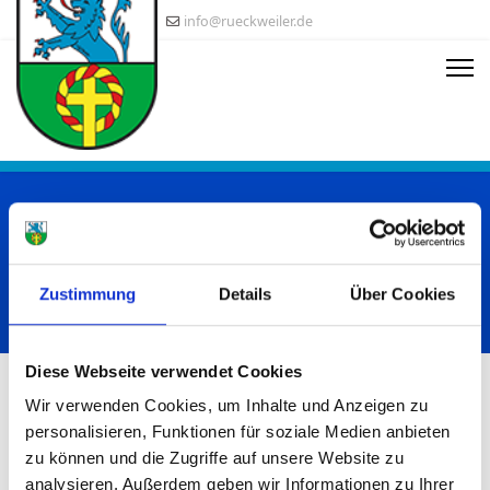
info@rueckweiler.de
Termine und Veranstaltungen in
Rückweiler
Startseite
Rückweiler
Dorfgemeindschaftshaus
Zustimmung
Details
Über Cookies
Termine / Veranstaltungen
Picknick FFw
Diese Webseite verwendet Cookies
Wir verwenden Cookies, um Inhalte und Anzeigen zu
Buchen Sie einen Termin
personalisieren, Funktionen für soziale Medien anbieten
zu können und die Zugriffe auf unsere Website zu
analysieren. Außerdem geben wir Informationen zu Ihrer